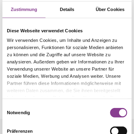
Übrige Zeiten: Tel. 089 13 04-0 (diensthabender
Zustimmung
Details
Über Cookies
Arzt)
Diese Webseite verwendet Cookies
Wir verwenden Cookies, um Inhalte und Anzeigen zu
personalisieren, Funktionen für soziale Medien anbieten
zu können und die Zugriffe auf unsere Website zu
So erreichen Sie uns
analysieren. Außerdem geben wir Informationen zu Ihrer
Verwendung unserer Website an unsere Partner für
soziale Medien, Werbung und Analysen weiter. Unsere
Das Krankenhaus Neuwittelsbach liegt
Partner führen diese Informationen möglicherweise mit
verkehrsgünstig im Stadtbezirk Neuhausen-
weiteren Daten zusammen, die Sie ihnen bereitgestellt
Nymphenburg westlich des Mittleren Rings. Bei allen
haben oder die sie im Rahmen Ihrer Nutzung der Dienste
Fragen und Anliegen sind wir gerne für Sie da!
gesammelt haben.
Einwilligungsauswahl
Notwendig
Präferenzen