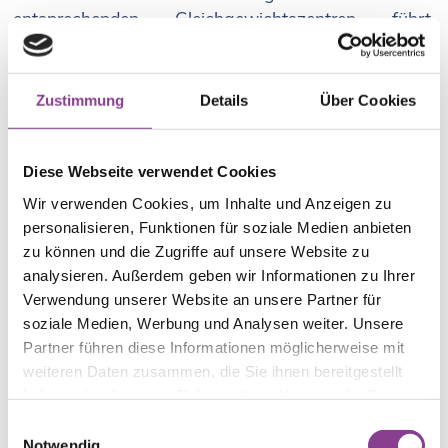
entsprechenden Gleichgewichtszentren führt,
ausgelöst werden. Dazu gehören
Herzrhythmusstörungen, Blutdruckentgleisungen,
Herzschwäche, Kreislaufschwäche und
Zustimmung
Details
Über Cookies
Lungenerkrankungen. Insbesondere auch ein
Ohnmachtsgefühl mit aufsteigendem Unwohlsein
und Schwarzwerden vor den Augen ist vereinzelt
Diese Webseite verwendet Cookies
schwer von einer Schwindelsymptomatik zu
Wir verwenden Cookies, um Inhalte und Anzeigen zu
unterscheiden. Das Ohnmachtsgefühl ist häufig
personalisieren, Funktionen für soziale Medien anbieten
durch eine (eher harmlose) Fehlregulation des
zu können und die Zugriffe auf unsere Website zu
Blutkreislaufs verursacht, wie sie z. B. bei einem
analysieren. Außerdem geben wir Informationen zu Ihrer
Blutdruckabfall nach schnellem Aufstehen auftritt.
Verwendung unserer Website an unsere Partner für
Es kann aber auch eine ernste Herz-Kreislauf-
soziale Medien, Werbung und Analysen weiter. Unsere
Erkrankung dahinterstehen. Ohnmachtsanfälle
Partner führen diese Informationen möglicherweise mit
sollten genau, wie sich wiederholende
weiteren Daten zusammen, die Sie ihnen bereitgestellt
Schwindelanfälle, immer internistisch abgeklärt
haben oder die sie im Rahmen Ihrer Nutzung der Dienste
werden.
gesammelt haben.
Einwilligungsauswahl
Notwendig