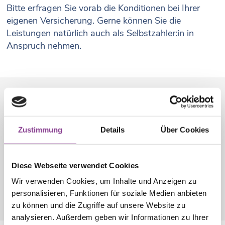
Bitte erfragen Sie vorab die Konditionen bei Ihrer
eigenen Versicherung. Gerne können Sie die
Leistungen natürlich auch als Selbstzahler:in in
Anspruch nehmen.
Teilen Sie uns Ihre
Wünsche rechtzeitig mit
Zustimmung
Details
Über Cookies
Denken Sie bitte daran, uns bereits bei der
Diese Webseite verwendet Cookies
Anmeldung bzw. der Terminvergabe mitzuteilen,
Wir verwenden Cookies, um Inhalte und Anzeigen zu
welche Wahlleistungen Sie für sich wünschen.
personalisieren, Funktionen für soziale Medien anbieten
zu können und die Zugriffe auf unsere Website zu
analysieren. Außerdem geben wir Informationen zu Ihrer