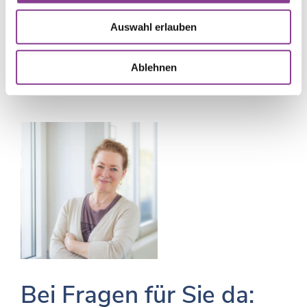
Telefon: 089/ 1304-2213
E-Mail:
snezana.nedimovic©krankenhaus-
Auswahl erlauben
neuwittelsbach.de
Ablehnen
Bei Fragen für Sie da: