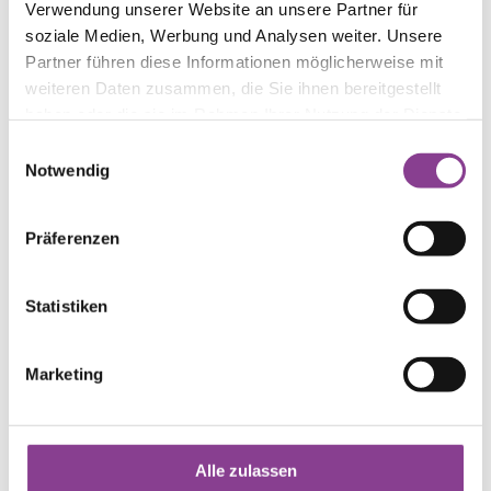
Verwendung unserer Website an unsere Partner für
soziale Medien, Werbung und Analysen weiter. Unsere
Partner führen diese Informationen möglicherweise mit
weiteren Daten zusammen, die Sie ihnen bereitgestellt
haben oder die sie im Rahmen Ihrer Nutzung der Dienste
gesammelt haben.
Einwilligungsauswahl
Notwendig
Präferenzen
Statistiken
Bei Fragen für Sie da:
unsere
Marketing
Patientenaufnahme
Alle zulassen
Snezana Nedimovic