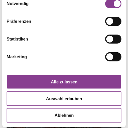
Notwendig
12.05.2026
Präferenzen
Impuls zum Tag der Pflegenden
Statistiken
Marketing
Alle zulassen
06.05.2026
Gemeinsam in Bewegung für den
Auswahl erlauben
Welt‑PH‑Tag
Ablehnen