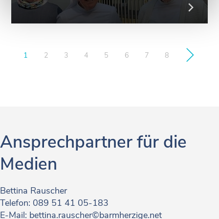
1
2
3
4
5
6
7
8
Ansprechpartner für die
Medien
Bettina Rauscher
Telefon: 089 51 41 05-183
E-Mail:
bettina.rauscher©barmherzige.net