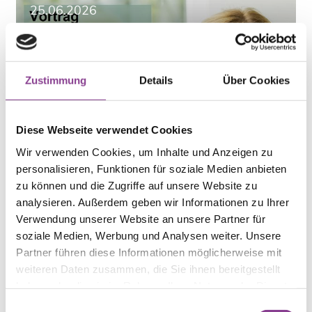
25.06.2026
Einladung zum Vortrag 25.06.2026
Zustimmung
Details
Über Cookies
Diese Webseite verwendet Cookies
Wir verwenden Cookies, um Inhalte und Anzeigen zu
personalisieren, Funktionen für soziale Medien anbieten
17.06.2026
zu können und die Zugriffe auf unsere Website zu
analysieren. Außerdem geben wir Informationen zu Ihrer
Ärztefortbildung: Kardiopulmonale und
Verwendung unserer Website an unsere Partner für
rheumatologische Altersmedizin
soziale Medien, Werbung und Analysen weiter. Unsere
Partner führen diese Informationen möglicherweise mit
weiteren Daten zusammen, die Sie ihnen bereitgestellt
haben oder die sie im Rahmen Ihrer Nutzung der Dienste
gesammelt haben.
Einwilligungsauswahl