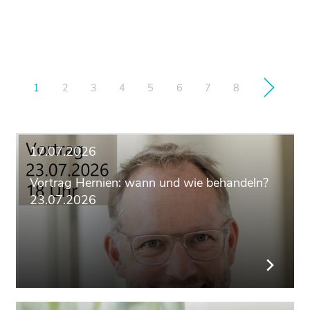
1
2
3
4
5
6
7
8
17.07.2026
Vortrag Hernien: wann und wie behandeln?
23.07.2026